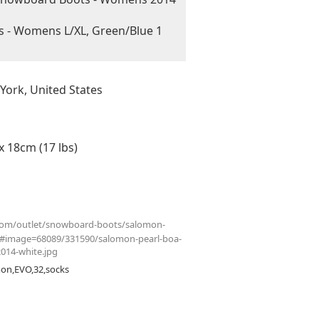
ks - Womens L/XL, Green/Blue 1
ork, United States
18cm (17 lbs)
com/outlet/snowboard-boots/salomon-
#image=68089/331590/salomon-pearl-boa-
14-white.jpg
on,EVO,32,socks