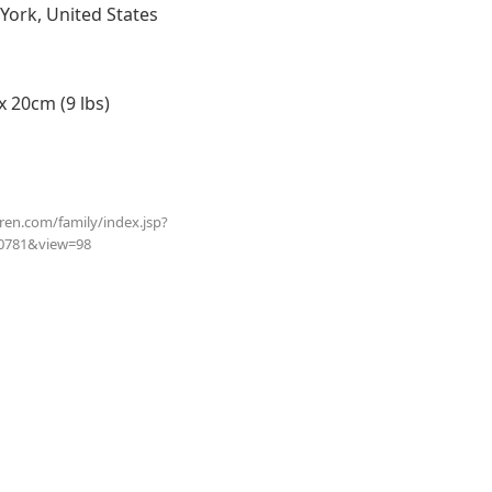
ork, United States
20cm (9 lbs)
uren.com/family/index.jsp?
0781&view=98