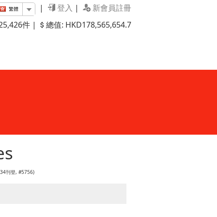
|
登入
|
新會員註冊
繁體
5,426件 |
總值: HKD178,565,654.7
es
6:34刊登, #5756)