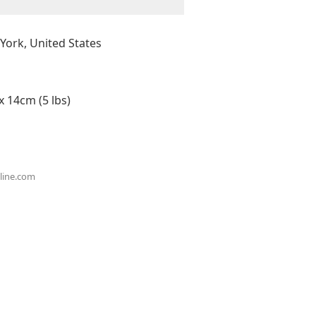
ork, United States
14cm (5 lbs)
hline.com