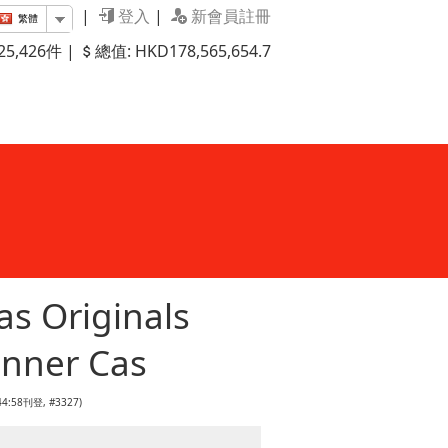
|
登入
|
新會員註冊
繁體
5,426件 |
總值: HKD178,565,654.7
s Originals
unner Cas
:44:58刊登, #3327)