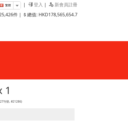
|
登入
|
新會員註冊
繁體
5,426件 |
總值: HKD178,565,654.7
x 1
4:27刊登, #21286)