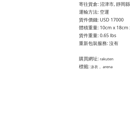
寄往貨倉: 沼津市, 靜岡縣
運輸方法: 空運
貨件價錢: USD 17000
體積重量: 10cm x 18cm x 
貨件重量: 0.65 lbs
重新包裝服務: 沒有
購買網址:
rakuten
標籤:
泳衣， arena