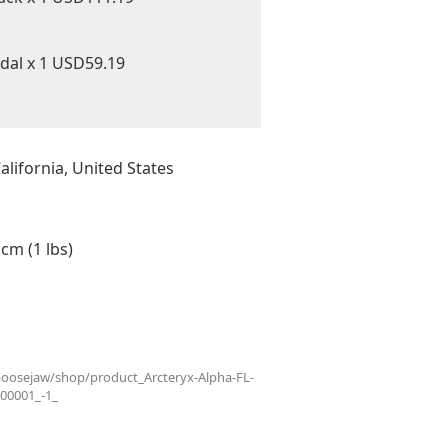
al x 1 USD59.19
ifornia, United States
m (1 lbs)
osejaw/shop/product_Arcteryx-Alpha-FL-
00001_-1_